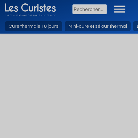
Cure thermale 18 jours
Mini-cure et séjour thermal