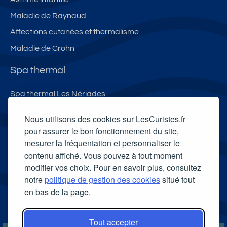
Maladie de Raynaud
Affections cutanées et thermalisme
Maladie de Crohn
Spa thermal
Spa thermal Les Nériades
Spa thermal des Thermes de Bourbon l'Archambault
Nous utilisons des cookies sur LesCuristes.fr
Spa thermal Sensoria Rio
pour assurer le bon fonctionnement du site,
mesurer la fréquentation et personnaliser le
Spa thermal des Thermes de Contrexéville
contenu affiché. Vous pouvez à tout moment
Carte cadeau spa Vichy
modifier vos choix. Pour en savoir plus, consultez
Carte cadeau spa Bagnoles-de-l'Orne
notre
politique de gestion des cookies
situé tout
en bas de la page.
Carte cadeau spa Saubusse
Carte cadeau spa Châtel-Guyon
Tout accepter