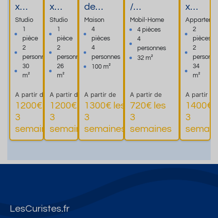
x
x
de
/
x
Chât
Chât
village -
Emplace
Châ
Studio
Studio
Maison
Mobil-Home
Apparteme
eau
eau
4
ment.
tea
1
1
4
2
4 pièces
pièce
pièce
pièces
pièces
4
Le
Le
pièces -
Navette
u Le
2
2
4
2
personnes
Cast
Cast
100 m2
gratuite
Cas
personnes
personnes
personnes
personn
32 m²
eil -
eil -
- 4
pour les
teil -
30
26
34
100 m²
Studi
Studi
person
thermes
L'oli
m²
m²
m²
o La
o Le
nes -
de Vernet
vier
A partir de
A partir de
A partir de
A partir de
A partir de
Cour
Jardi
Jardin
Les Bains
1200€ les
1200€ les
1300€ les
720€ les
1400€ l
n
clos.
3
3
3
3
3
Plus
Plus
Plus
Pl
semaines
semaines
semaines
semaines
semain
d'informations
d'informations
d'informations
d'informatio
LesCuristes.fr