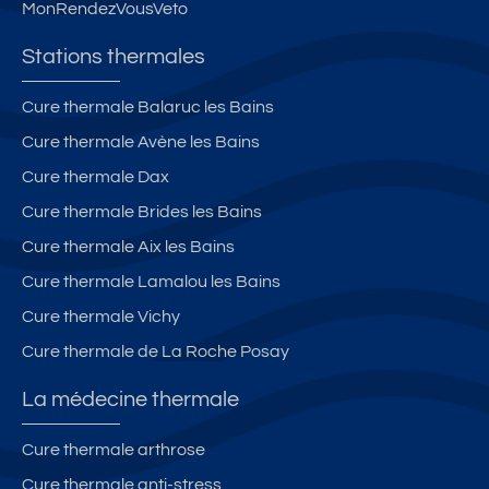
MonRendezVousVeto
2/
pl
4
ei
Stations thermales
p
n
er
c
Cure thermale Balaruc les Bains
s
e
Cure thermale Avène les Bains
o
nt
n
re
Cure thermale Dax
n
d
Cure thermale Brides les Bains
e
e
Cure thermale Aix les Bains
s
B
ri
Cure thermale Lamalou les Bains
d
Cure thermale Vichy
e
Cure thermale de La Roche Posay
s
le
La médecine thermale
s
B
Cure thermale arthrose
ai
Cure thermale anti-stress