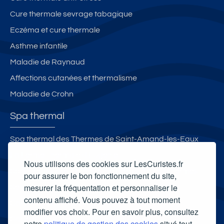
n
s
Cure thermale sevrage tabagique
Eczéma et cure thermale
Asthme infantile
Maladie de Raynaud
Affections cutanées et thermalisme
Maladie de Crohn
Spa thermal
Spa thermal des Thermes de Saint-Amand-les-Eaux
La Ferme Thermale d'Eugénie
Nous utilisons des cookies sur LesCuristes.fr
Spa thermal des Thermes de Barbotan-les-Thermes
pour assurer le bon fonctionnement du site,
mesurer la fréquentation et personnaliser le
Selya Resort Thermal & Spa
contenu affiché. Vous pouvez à tout moment
Carte cadeau spa Vichy
modifier vos choix. Pour en savoir plus, consultez
Carte cadeau spa Bagnoles-de-l'Orne
notre
politique de gestion des cookies
situé tout