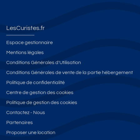
l
u
in
e
s
e
s
s
c
à
p
s
gr
pr
o
é
a
o
LesCuristes.fr
u
e,
n
xi
r
a
d
m
Espace gestionnaire
c
c
b
it
Mentions légales
u
c
al
é
Conditions Générales d'Utilisation
r
è
c
d
e
s
o
e
Conditions Générales de vente de la partie hébergement
di
n
s
Politique de confidentialité
re
e
te
Centre de gestion des cookies
ct
n
r
s
s
m
Politique de gestion des cookies
ur
ol
e
Contactez - Nous
le
eil
s
Partenaires
p
lé
ar
e
Proposer une location
c,
n