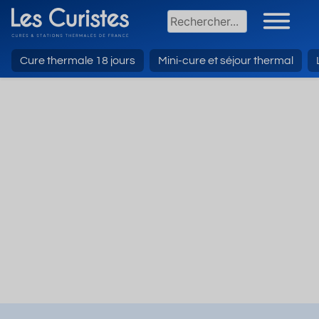
Cure thermale 18 jours
Mini-cure et séjour thermal