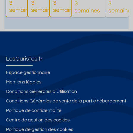
3
3
3
3
3
Plus
Plus
Plus
Plus
semaines
semaines
semaines
semaines
semaine
d'informations
d'informations
d'informations
d'informations
LesCuristes.fr
Espace gestionnaire
Mentions légales
Conditions Générales d'Utilisation
Conditions Générales de vente de la partie hébergement
Politique de confidentialité
Centre de gestion des cookies
Politique de gestion des cookies