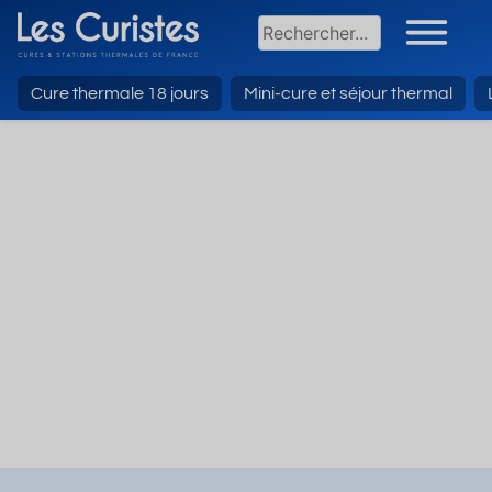
Cure thermale 18 jours
Mini-cure et séjour thermal