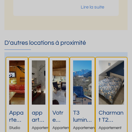
Lire la suite
D'autres locations à proximité
Appa
app
Votr
T3
Charman
rtem
arte
e
lumine
t T2
ent 2-
men
refu
ux et
cosy-
Studio
Appartement
Appartement
Appartement
Appartement