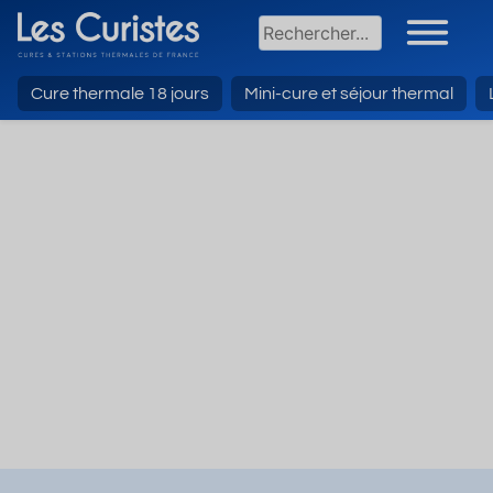
Cure thermale 18 jours
Mini-cure et séjour thermal