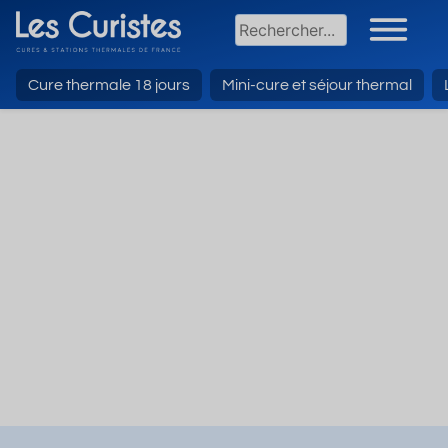
Cure thermale 18 jours
Mini-cure et séjour thermal