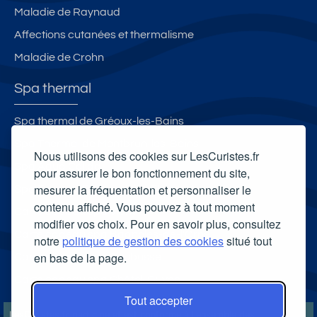
Maladie de Raynaud
Affections cutanées et thermalisme
Maladie de Crohn
Spa thermal
Spa thermal de Gréoux-les-Bains
Spa Thermal de Montbrun-les-Bains
Nous utilisons des cookies sur LesCuristes.fr
Spa Aqua Calida
pour assurer le bon fonctionnement du site,
mesurer la fréquentation et personnaliser le
Spa Thermal Roquebillière Thermal
contenu affiché. Vous pouvez à tout moment
Carte cadeau spa Vichy
modifier vos choix. Pour en savoir plus, consultez
Carte cadeau spa Bagnoles-de-l'Orne
notre
politique de gestion des cookies
situé tout
en bas de la page.
Carte cadeau spa Saubusse
Carte cadeau spa Châtel-Guyon
Tout accepter
LesCuristes.fr participe et est conforme à l'ensemble des