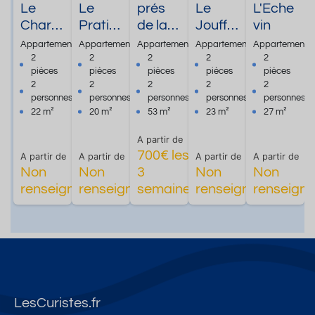
Le
Le
prés
Le
L'Eche
Charm
Pratiq
de la
Jouffr
vin
ant
ue
tour ***
oy
Appartement
Appartement
Appartement
Appartement
Appartement
2
2
2
2
2
pièces
pièces
pièces
pièces
pièces
2
2
2
2
2
personnes
personnes
personnes
personnes
personnes
22 m²
20 m²
53 m²
23 m²
27 m²
A partir de
700€ les
A partir de
A partir de
A partir de
A partir de
Non
Non
3
Non
Non
Plus
Plus
Plus
renseigné
renseigné
semaines
renseigné
renseign
d'informations
d'informations
d'informations
d'informat
LesCuristes.fr