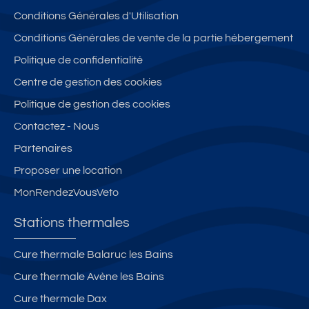
a
e
s
e
Conditions Générales d'Utilisation
v
s
é
n
e
p
4*
c
Conditions Générales de vente de la partie hébergement
c
a
**
e
Politique de confidentialité
v
rk
* -
B
Centre de gestion des cookies
u
in
te
A
e
g
rr
B
Politique de gestion des cookies
e
c
a
Y
Contactez - Nous
x
al
s
L
Partenaires
c
m
s
O
e
e
e
N
Proposer une location
p
b
&
E
MonRendezVousVeto
ti
al
p
-
o
c
a
T
Stations thermales
n
o
rk
er
el
n
in
r
Cure thermale Balaruc les Bains
le
v
g
a
Cure thermale Avène les Bains
s
u
p
s
ur
e
ri
s
Cure thermale Dax