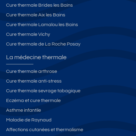
Ai
fo
v
e
Cure thermale Brides les Bains
x
rf
é
et
Cure thermale Aix les Bains
le
ai
G
s
t
a
Cure thermale Lamalou les Bains
B
c
r
Cure thermale Vichy
ai
ur
a
Cure thermale de La Roche Posay
n
is
g
s
te
e
La médecine thermale
s
Cure thermale arthrose
Cure thermale anti-stress
Cure thermale sevrage tabagique
Eczéma et cure thermale
Asthme infantile
Maladie de Raynaud
Affections cutanées et thermalisme