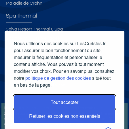
Maladie de Crohn
Spa thermal
Selya Resort Thermal & Spa
Spa thermal Les Nériades
Nous utilisons des cookies sur LesCuristes.fr
Spa Thermal de Bourbonne-les-Bains
pour assurer le bon fonctionnement du site,
mesurer la fréquentation et personnaliser le
Grand Spa thermal
contenu affiché. Vous pouvez à tout moment
Carte cadeau spa Vichy
modifier vos choix. Pour en savoir plus, consultez
Carte cadeau spa Bagnoles-de-l'Orne
notre
politique de gestion des cookies
situé tout
en bas de la page.
Carte cadeau spa Saubusse
Carte cadeau spa Châtel-Guyon
Tout accepter
LesCuristes.fr participe et est conforme à l'ensemble des
Spécifications et Politiques du Transparency & Consent Framework
Refuser les cookies non essentiels
de l'IAB Europe et utilise la Consent Management Platform n°92.
Vous pouvez modifier vos choix à tout moment en
cliquant ici
.