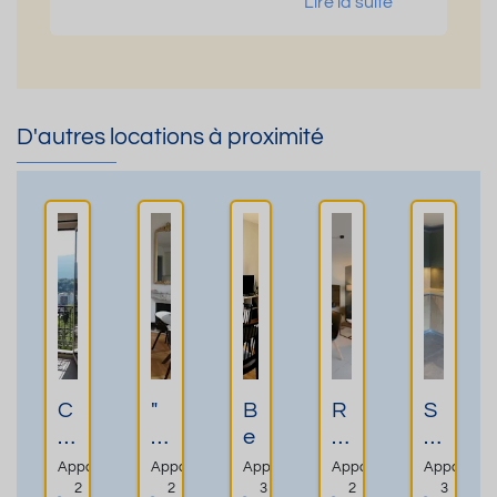
Lire la suite
D'autres locations à proximité
C
"
B
R
S
h
B
e
E
P
a
el
l
SI
A
Appartement
Appartement
Appartement
Appartement
Apparteme
r
v
F
D
C
2
2
3
2
3