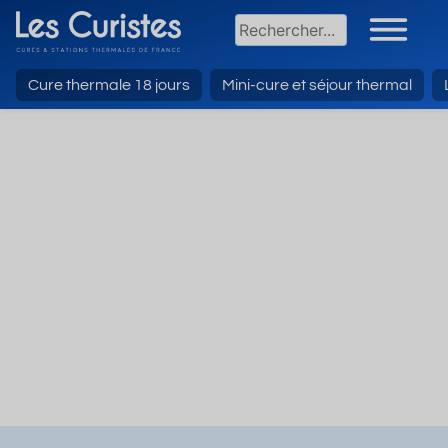
Cure thermale 18 jours
Mini-cure et séjour thermal