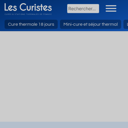
Cure thermale 18 jours
Mini-cure et séjour thermal