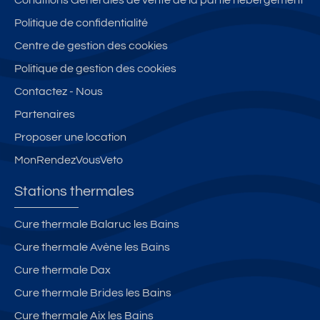
Conditions Générales de vente de la partie hébergement
g
g
g
é
Politique de confidentialité
e
e
e
Centre de gestion des cookies
Politique de gestion des cookies
Contactez - Nous
Partenaires
Proposer une location
MonRendezVousVeto
Stations thermales
Cure thermale Balaruc les Bains
Cure thermale Avène les Bains
Cure thermale Dax
Cure thermale Brides les Bains
Cure thermale Aix les Bains