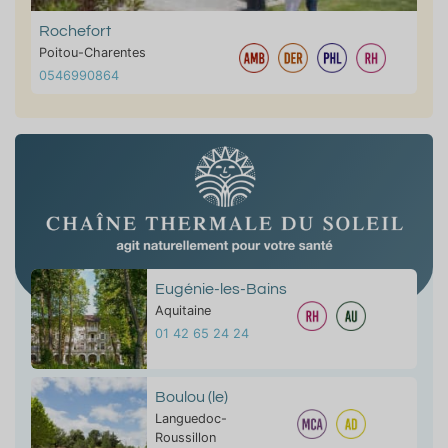
Rochefort
Poitou-Charentes
0546990864
Eugénie-les-Bains
Aquitaine
01 42 65 24 24
Boulou (le)
Languedoc-
Roussillon