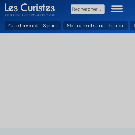
Cure thermale 18 jours
Mini-cure et séjour thermal