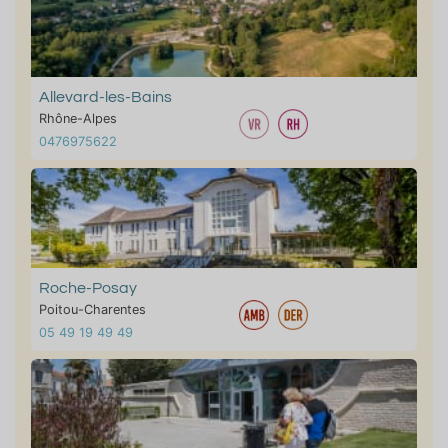
Allevard-les-Bains
Rhône-Alpes
0476975622
Roche-Posay
Poitou-Charentes
05 49 19 49 49