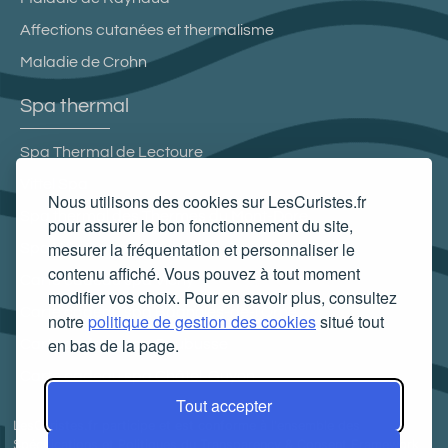
Affections cutanées et thermalisme
Maladie de Crohn
Spa thermal
Spa Thermal de Lectoure
Vittel Spa
Nous utilisons des cookies sur LesCuristes.fr
Spa thermal des Thermes du Mont-Dore
pour assurer le bon fonctionnement du site,
mesurer la fréquentation et personnaliser le
Spa Villa Pompéi
contenu affiché. Vous pouvez à tout moment
Carte cadeau spa Vichy
modifier vos choix. Pour en savoir plus, consultez
Carte cadeau spa Bagnoles-de-l'Orne
notre
politique de gestion des cookies
situé tout
en bas de la page.
Carte cadeau spa Saubusse
Carte cadeau spa Châtel-Guyon
Tout accepter
LesCuristes.fr participe et est conforme à l'ensemble des
Spécifications et Politiques du Transparency & Consent Framework