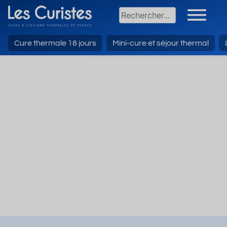
Cure thermale 18 jours
Mini-cure et séjour thermal