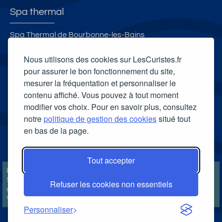
Spa thermal
Spa Thermal de Bourbonne-les-Bains
Spa thermal des Thermes du Boulou
Nous utilisons des cookies sur LesCuristes.fr
Spa Aqua Calida
pour assurer le bon fonctionnement du site,
mesurer la fréquentation et personnaliser le
Les Bains des Alpes - Spa Nuxe
contenu affiché. Vous pouvez à tout moment
Carte cadeau spa Vichy
modifier vos choix. Pour en savoir plus, consultez
Carte cadeau spa Bagnoles-de-l'Orne
notre
politique de gestion des cookies
situé tout
en bas de la page.
Carte cadeau spa Saubusse
Carte cadeau spa Châtel-Guyon
Tout accepter
LesCuristes.fr participe et est conforme à l'ensemble des
Spécifications et Politiques du Transparency & Consent Framework
Refuser les cookies non essentiels
de l'IAB Europe et utilise la Consent Management Platform n°92.
Vous pouvez modifier vos choix à tout moment en
cliquant ici
.
Personnaliser