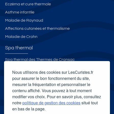
Eczéma et cure thermale
Asthme infantile
Maladie de Raynaud
Affections cutanées et thermalisme
Maladie de Crohn
Spa thermal
Spa thermal des Thermes de Cransac
Spa thermal Luzéa
Nous utilisons des cookies sur LesCuristes.fr
Spa thermal Sensoria Rio
pour assurer le bon fonctionnement du site,
mesurer la fréquentation et personnaliser le
Spa Thermal Roquebillière Thermal
contenu affiché. Vous pouvez à tout moment
Carte cadeau spa Vichy
modifier vos choix. Pour en savoir plus, consultez
Carte cadeau spa Bagnoles-de-l'Orne
notre
politique de gestion des cookies
situé tout
en bas de la page.
Carte cadeau spa Saubusse