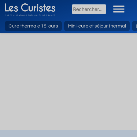
Cure thermale 18 jours
Mini-cure et séjour thermal