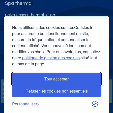
Spa thermal
Selya Resort Thermal & Spa
Spa thermal Les Nériades
Nous utilisons des cookies sur LesCuristes.fr
Spa Thermal de Bourbonne-les-Bains
pour assurer le bon fonctionnement du site,
mesurer la fréquentation et personnaliser le
Grand Spa thermal
contenu affiché. Vous pouvez à tout moment
Carte cadeau spa Vichy
modifier vos choix. Pour en savoir plus, consultez
Carte cadeau spa Bagnoles-de-l'Orne
notre
politique de gestion des cookies
situé tout
en bas de la page.
Carte cadeau spa Saubusse
Carte cadeau spa Châtel-Guyon
Tout accepter
LesCuristes.fr participe et est conforme à l'ensemble des
Spécifications et Politiques du Transparency & Consent Framework
Refuser les cookies non essentiels
de l'IAB Europe et utilise la Consent Management Platform n°92.
Vous pouvez modifier vos choix à tout moment en
cliquant ici
.
Personnaliser