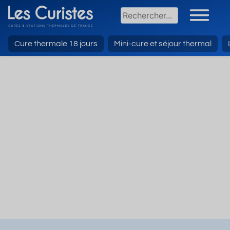
Cure thermale 18 jours
Mini-cure et séjour thermal