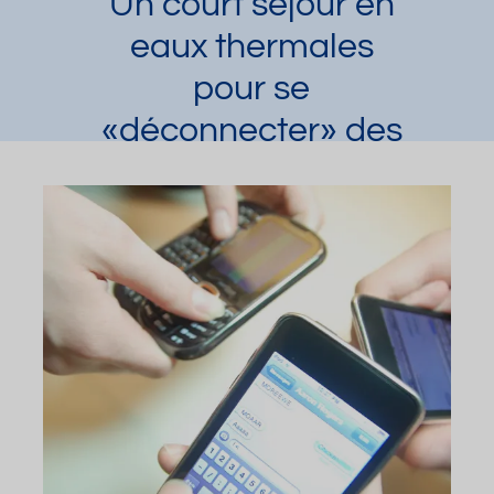
Un court séjour en
eaux thermales
pour se
«déconnecter» des
technologies et
retrouver la
sérénité
Laura Dupuy
Article publié par
le 22/08/2017
et mis à jour le 06/07/2023
Mini cure thermale
Demander une documentation