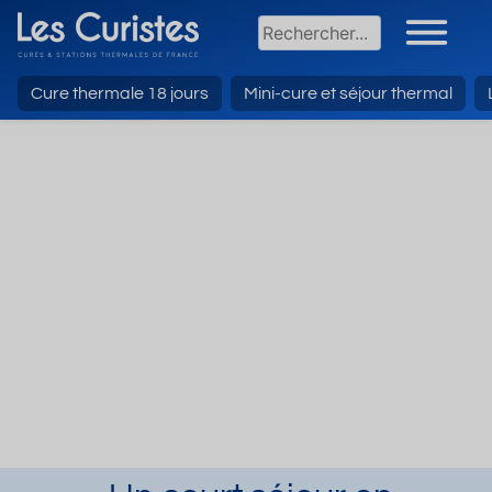
Cure thermale 18 jours
Mini-cure et séjour thermal