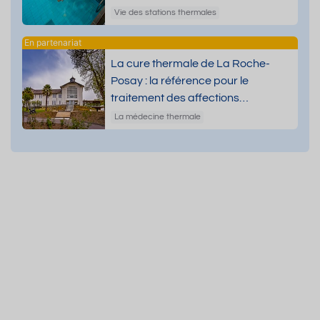
Vie des stations thermales
La cure thermale de La Roche-
Posay : la référence pour le
traitement des affections
dermatologiques
La médecine thermale