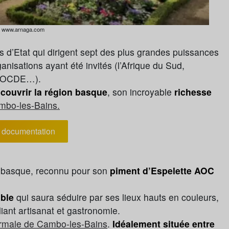
: www.arnaga.com
fs d’Etat qui dirigent sept des plus grandes puissances
nisations ayant été invités (l’Afrique du Sud,
t l’OCDE…).
couvrir la région basque
, son incroyable
richesse
mbo-les-Bains.
documentation
ys basque, reconnu pour son
piment d’Espelette AOC
able
qui saura séduire par ses lieux hauts en couleurs,
ant artisanat et gastronomie.
hermale de Cambo-les-Bains
.
Idéalement située entre