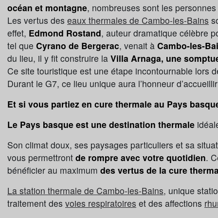
océan et montagne
, nombreuses sont les personnes 
Les vertus des
eaux thermales de Cambo-les-Bains
so
effet,
Edmond Rostand
, auteur dramatique célèbre 
tel que
Cyrano de Bergerac
, venait à
Cambo-les-Bai
du lieu, il y fit construire la
Villa Arnaga, une sompt
Ce site touristique est une étape incontournable lors d
Durant le G7, ce lieu unique aura l’honneur d’accueill
Et si vous partiez en cure thermale au Pays basqu
Le Pays basque est une destination thermale
idéal
Son climat doux, ses paysages particuliers et sa situ
vous permettront
de rompre avec votre quotidien
. C
bénéficier au maximum
des vertus de la cure therma
La station thermale de Cambo-les-Bains,
unique stati
traitement des
voies respiratoires
et des affections
rhu