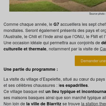
Source photo 
Comme chaque année, le
G7
accueillera les sept che
mondiales. Seront également présents des pays et orga
l’Australie, le Chili et l’Inde ainsi que l’ONU, le FMI e
Une occasion idéale qui permettra aux conjoints de
dé
culturelle et thermale
, notamment par la visite de
Ca
Demander une 
Une partie du programme :
La visite du village d’Espelette, situé au cœur du pa
et ses célèbres chaussures : l
es espadrilles
.
Ce village basque est
un lieu typique et incontourn
ses maisons basques ainsi que son marché typique alli
Non loin de
la ville de Biarritz
se trouve
la station t