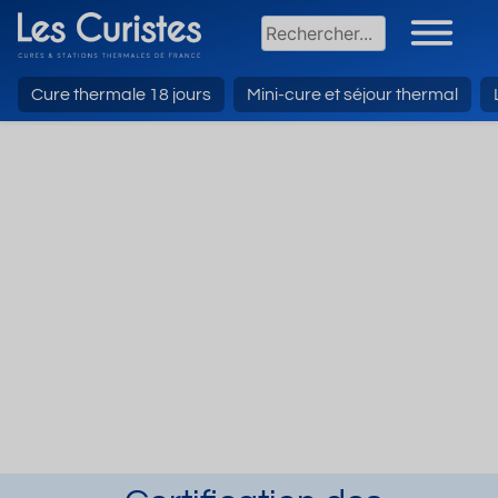
Cure thermale 18 jours
Mini-cure et séjour thermal