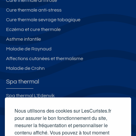
Cure thermale arthrose
Cure thermale anti-stress
Cure thermale sevrage tabagique
Eczéma et cure thermale
Asthme infantile
Maladie de Raynaud
Affections cutanées et thermalisme
Maladie de Crohn
Spa thermal
Spa thermal L'Edenvik
Spa thermal des Thermes de Luxeuil-les-Bains
Nous utilisons des cookies sur LesCuristes.fr
Spa Thermal de Lectoure
pour assurer le bon fonctionnement du site,
mesurer la fréquentation et personnaliser le
Spa thermal Les Bains du Couloubret
contenu affiché. Vous pouvez à tout moment
Carte cadeau spa Vichy