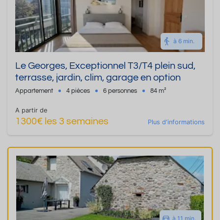
à 6 min.
Le Georges, Exceptionnel T3/T4 plein sud,
terrasse, jardin, clim, garage en option
Appartement
4 pièces
6 personnes
84 m²
A partir de
1300€ les 3 semaines
Plus d'informations
à 11 min.