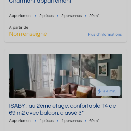
Charmant appartement
Appartement
2 pièces
2 personnes
29 m²
A partir de
Non renseigné
Plus d'informations
à 4 min.
ISABY : au 2ème étage, confortable T4 de
69 m2 avec balcon, classé 3*
Appartement
4 pièces
4 personnes
69 m²