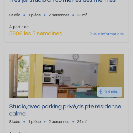
Studio
1 pièce
2 personnes
23 m²
A partir de
580€ les 3 semaines
Plus d'informations
à 4 min.
Studio,avec parking privé,ds pte résidence
calme.
Studio
1 pièce
2 personnes
24 m²