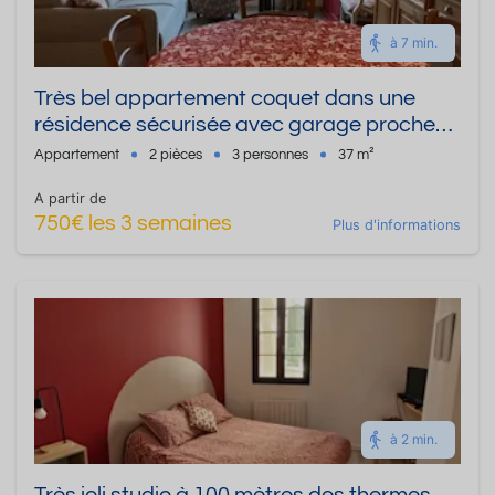
à 7 min.
Très bel appartement coquet dans une
résidence sécurisée avec garage proche
des thermes
Appartement
2 pièces
3 personnes
37 m²
A partir de
750€ les 3 semaines
Plus d'informations
à 2 min.
Très joli studio à 100 mètres des thermes