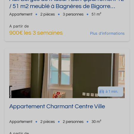
/ 51 m2 meublé à Bagnères de Bigorre
Classé 3 étoiles
Appartement
2 pièces
3 personnes
51 m²
A partir de
900€ les 3 semaines
Plus d'informations
à 1 min.
Appartement Charmant Centre Ville
Appartement
2 pièces
2 personnes
30 m²
A partir de