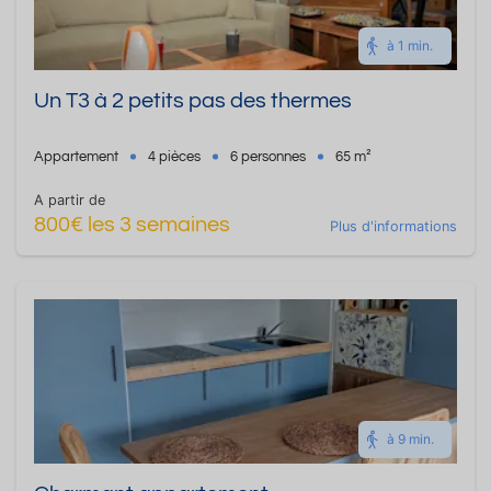
à 1 min.
Un T3 à 2 petits pas des thermes
Appartement
4 pièces
6 personnes
65 m²
A partir de
800€ les 3 semaines
Plus d'informations
à 9 min.