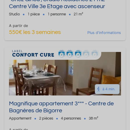
Centre Ville 3e Etage avec ascenseur
Studio
1 pièce
1 personne
21 m²
A partir de
550€ les 3 semaines
Plus d'informations
à 4 min.
Magnifique appartement 3*** - Centre de
Bagnères de Bigorre
Appartement
2 pièces
4 personnes
38 m²
A partir de