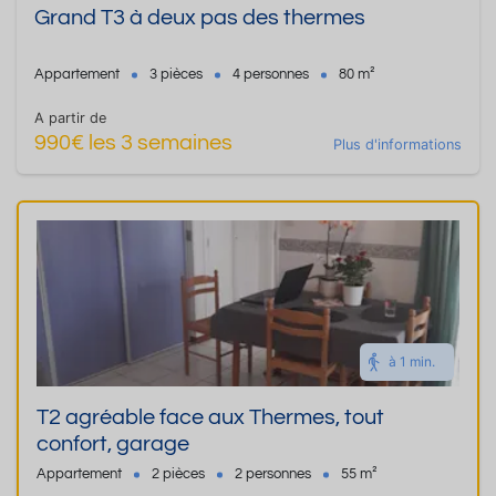
Grand T3 à deux pas des thermes
Appartement
3 pièces
4 personnes
80 m²
A partir de
990€ les 3 semaines
Plus d'informations
à 1 min.
T2 agréable face aux Thermes, tout
confort, garage
Appartement
2 pièces
2 personnes
55 m²