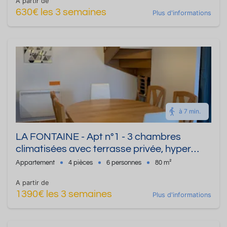
A partir de
630€ les 3 semaines
Plus d'informations
à 7 min.
LA FONTAINE - Apt n°1 - 3 chambres
climatisées avec terrasse privée, hyper
équipé, 80m² : Thermes, centre ville et forêt
Appartement
4 pièces
6 personnes
80 m²
accessibles à pied !
A partir de
1390€ les 3 semaines
Plus d'informations