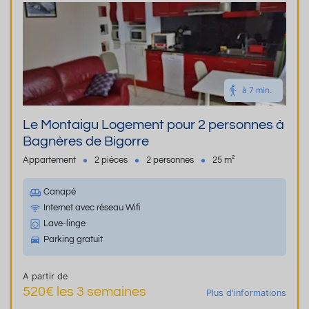
à 7 min.
Le Montaigu Logement pour 2 personnes à
Bagnères de Bigorre
Appartement
2 pièces
2 personnes
25 m²
Canapé
Internet avec réseau Wifi
Lave-linge
Parking gratuit
A partir de
520€ les 3 semaines
Plus d'informations