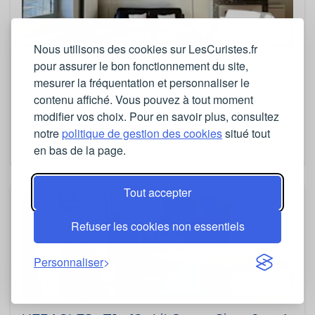
à 3 min.
Nous utilisons des cookies sur LesCuristes.fr
pour assurer le bon fonctionnement du site,
La Martine - T2 ensoleillé proche thermes
mesurer la fréquentation et personnaliser le
contenu affiché. Vous pouvez à tout moment
Appartement
2 pièces
2 personnes
45 m²
modifier vos choix. Pour en savoir plus, consultez
A partir de
notre
politique de gestion des cookies
situé tout
850€ les 3 semaines
Plus d'informations
en bas de la page.
Tout accepter
Refuser les cookies non essentiels
Personnaliser
Carte
à 6 min.