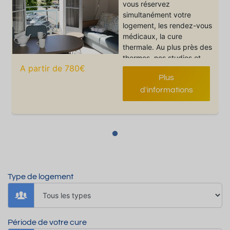
vous réservez
simultanément votre
logement, les rendez-vous
médicaux, la cure
thermale. Au plus près des
thermes, nos studios et
A partir de 780€
appartements vous offrent
Plus
un grand confort et vous
bénéficiez d’avantages
d'informations
(accès au spa offert,
remises…)
Type de logement
Période de votre cure