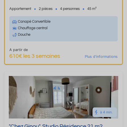
Appartement
2 pièces
4 personnes
45 m²
Canapé Convertible
Chauffage central
Douche
A partir de
610€ les 3 semaines
Plus d'informations
à 4 min.
"Chez Ginou", Studio Résidence 21 m2