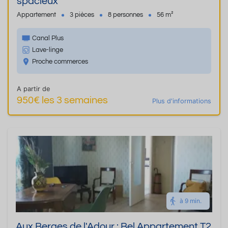
spacieux
Appartement
3 pièces
8 personnes
56 m²
Canal Plus
Lave-linge
Proche commerces
A partir de
950€ les 3 semaines
Plus d'informations
à 9 min.
Aux Berges de l'Adour : Bel Appartement T2