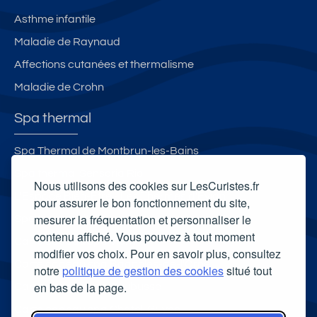
g.
Asthme infantile
V
u
Maladie de Raynaud
e
Affections cutanées et thermalisme
m
Maladie de Crohn
o
n
Spa thermal
t
a
Spa Thermal de Montbrun-les-Bains
g
Spa thermal Sensoria Rio
n
Nous utilisons des cookies sur LesCuristes.fr
e
L'Espace Bien-Être - Les Thermes d'Evian
pour assurer le bon fonctionnement du site,
s
mesurer la fréquentation et personnaliser le
Spa thermal d'Allevard
e
contenu affiché. Vous pouvez à tout moment
Carte cadeau spa Vichy
t
modifier vos choix. Pour en savoir plus, consultez
la
Carte cadeau spa Bagnoles-de-l'Orne
notre
politique de gestion des cookies
situé tout
c.
en bas de la page.
Carte cadeau spa Saubusse
G
Carte cadeau spa Châtel-Guyon
a