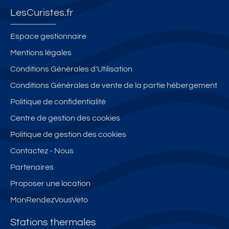
a
e,
c
oi
*
LesCuristes.fr
m
b
e
le
e
b
al
B
s
n
Espace gestionnaire
r
c
e
p
h
Mentions légales
e,
o
a
r
y
Conditions Générales d'Utilisation
b
n
u
o
p
al
e
Si
c
e
Conditions Générales de vente de la partie hébergement
c
t
t
h
r
Politique de confidentialité
o
g
e,
e
c
Centre de gestion des cookies
n,
a
Ai
T
e
p
r
x
h
n
Politique de gestion des cookies
a
a
C
e
tr
Contactez - Nous
rk
g
e
r
e
Partenaires
in
e
n
m
-
g
tr
e
vi
Proposer une location
e
s,
ll
MonRendezVousVeto
c
e
al
à
Stations thermales