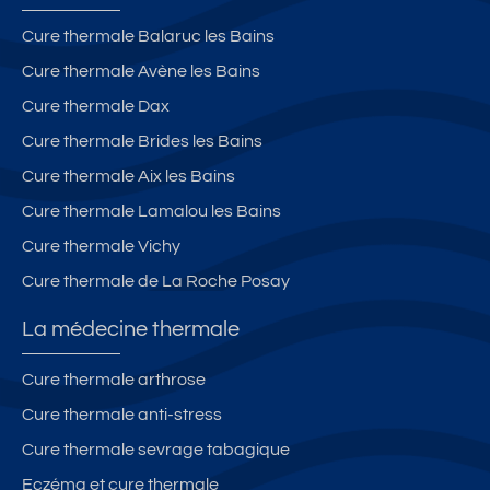
m
Ai
e
x
Cure thermale Balaruc les Bains
a
L
Cure thermale Avène les Bains
v
e
e
s
Cure thermale Dax
c
B
Cure thermale Brides les Bains
t
ai
Cure thermale Aix les Bains
e
n
rr
s
Cure thermale Lamalou les Bains
a
Cure thermale Vichy
s
Cure thermale de La Roche Posay
s
e
La médecine thermale
e
t
Cure thermale arthrose
p
Cure thermale anti-stress
a
rk
Cure thermale sevrage tabagique
in
Eczéma et cure thermale