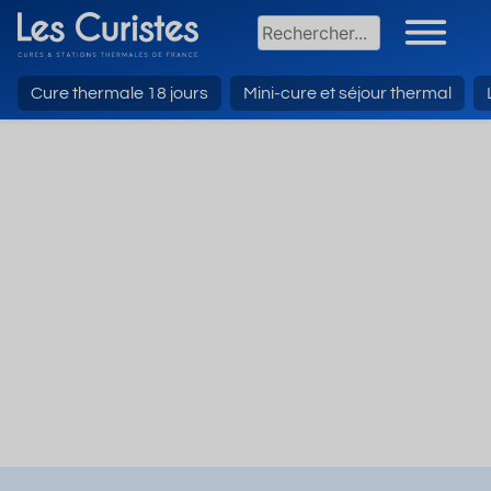
Cure thermale 18 jours
Mini-cure et séjour thermal