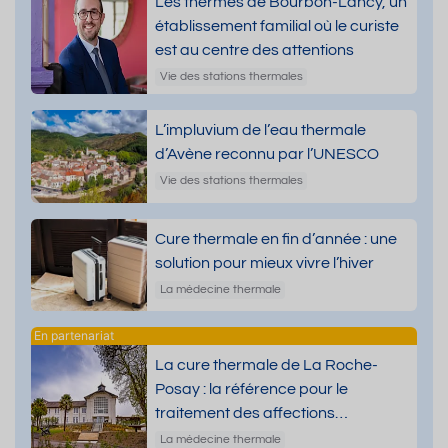
Les thermes de Bourbon-Lancy, un
établissement familial où le curiste
est au centre des attentions
Vie des stations thermales
L’impluvium de l’eau thermale
d’Avène reconnu par l’UNESCO
Vie des stations thermales
Cure thermale en fin d’année : une
solution pour mieux vivre l’hiver
La médecine thermale
La cure thermale de La Roche-
Posay : la référence pour le
traitement des affections
dermatologiques
La médecine thermale