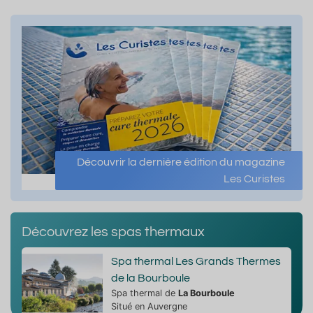
Découvrir la dernière édition du magazine
Les Curistes
Découvrez les spas thermaux
Spa thermal Les Grands Thermes
de la Bourboule
Spa thermal de
La Bourboule
Situé en Auvergne