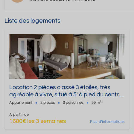
Liste des logements
Location 2 pièces classé 3 étoiles, très
agréable à vivre, situé à 5' à pied du centre
ville
Appartement
2 pièces
3 personnes
59 m²
A partir de
1600€ les 3 semaines
Plus d'informations