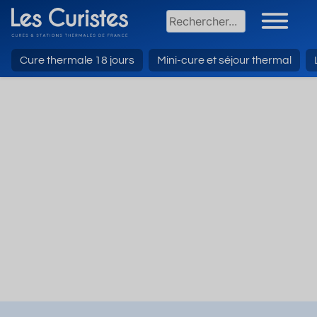
Cure thermale 18 jours
Mini-cure et séjour thermal