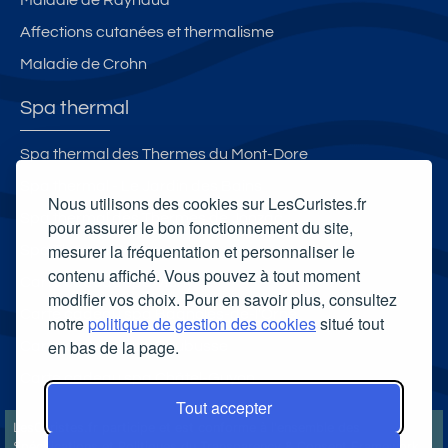
Maladie de Raynaud
Affections cutanées et thermalisme
Maladie de Crohn
Spa thermal
Spa thermal des Thermes du Mont-Dore
Spa thermal - Le Jardin des Bains
Nous utilisons des cookies sur LesCuristes.fr
Spa thermal des Thermes de Jonzac
pour assurer le bon fonctionnement du site,
mesurer la fréquentation et personnaliser le
Spa Thermal Avène
contenu affiché. Vous pouvez à tout moment
Carte cadeau spa Vichy
modifier vos choix. Pour en savoir plus, consultez
Carte cadeau spa Bagnoles-de-l'Orne
notre
politique de gestion des cookies
situé tout
en bas de la page.
Carte cadeau spa Saubusse
Carte cadeau spa Châtel-Guyon
Tout accepter
LesCuristes.fr participe et est conforme à l'ensemble des
Spécifications et Politiques du Transparency & Consent Framework