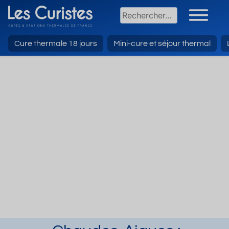
Cure thermale 18 jours
Mini-cure et séjour thermal