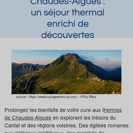
Chaudes-Aigues :
un séjour thermal
enrichi de
découvertes
Casey
Article publié par
le 14/08/2025 et mis
à jour le 14/10/2025
Demander une documentation
source : https://www.voyageavecvue.com – ©Puy Mary
Prolongez les bienfaits de votre cure aux t
hermes
de Chaudes-Aigues
en explorant les trésors du
Cantal et des régions voisines. Des églises romanes
aux châteaux médiévaux,
des marchés de