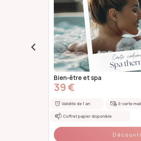
‹
Spa bien-être
49 €
mmédiate
Validité de 1 an
E-carte mai
Coffret papier disponible
Découvr