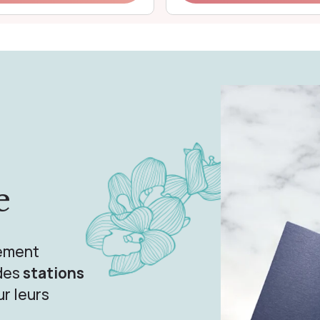
e
sement
 des
stations
r leurs