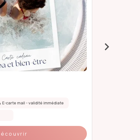
›
Soins et ma
99 €
E-carte mail - validité immédiate
Validité de 1 an
Coffret papier
Découvrir