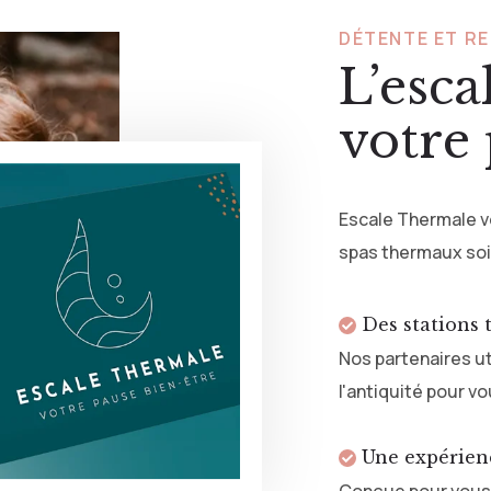
DÉTENTE ET R
L’esca
votre 
Escale Thermale vo
spas thermaux so
Des stations 
Nos partenaires u
l'antiquité pour v
Une expérien