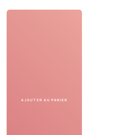
Profiter
Présentez le bon cadeau
dans un spa partenaire
et profitez de votre moment.
SERVICE DE CONFIANCE
AJOUTER AU PANIER
Avis de nos clients