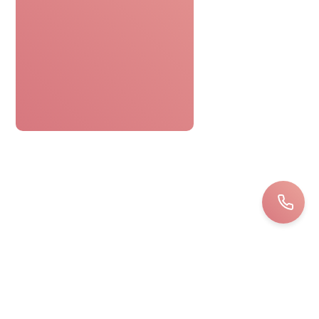
Le bon cadeau spa était parfaitement
pratique. Réservation facile,
personnel attentionné, une journée
détente sans tracas. Top !
Bernard
LOIRET