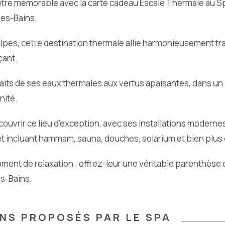
être mémorable avec la carte cadeau Escale Thermale au S
es-Bains.
pes, cette destination thermale allie harmonieusement tra
çant.
faits de ses eaux thermales aux vertus apaisantes, dans un
nité.
uvrir ce lieu d’exception, avec ses installations modernes
t incluant hammam, sauna, douches, solarium et bien plus
ment de relaxation : offrez-leur une véritable parenthèse 
s-Bains.
INS PROPOSÉS PAR LE SPA