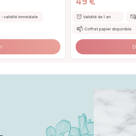
79 €
l - validité immédiate
Validité de 1 an
Coffret papier disponible
ir