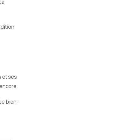
pa
dition
 et ses
 encore.
de bien-