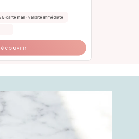
99 €
E-carte mail - validité immédiate
Validité de 1 an
Coffret papier
Découvrir