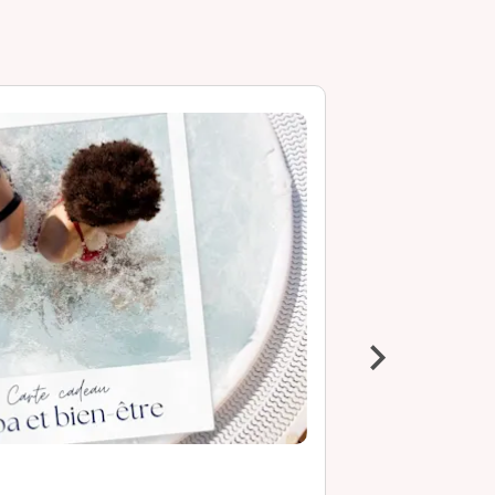
›
Soins et ma