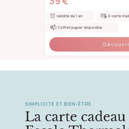
49 €
mmédiate
Validité de 1 an
E-carte mai
Coffret papier disponible
Découvr
SIMPLICITÉ ET BIEN-ÊTRE
La carte cadeau