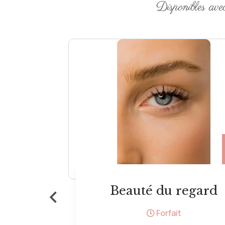
Disponibles ave
13 €
‹
gard
Epilation aisselles
Forfait