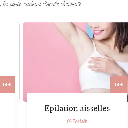
c la carte cadeau Escale thermale
13 €
14 €
Bain Hydromassant
10 minutes