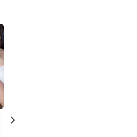
15 €
›
Bain de paraffine des
mains