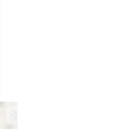
15 minutes
Consiste à immerger les mains dans une
cire tiède aux propriétés thermiques,
formant un gant de chaleur douce.
Favorise la détente musculaire, assouplit
les articulations et soulage les douleurs.
Sensation de douceurs des mains.
OFFRIR UN SOIN