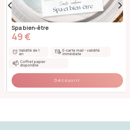
‹
›
Spa bien-être
49 €
Validité de 1
E-carte mail - validité
an
immédiate
Coffret papier
disponible
Découvrir