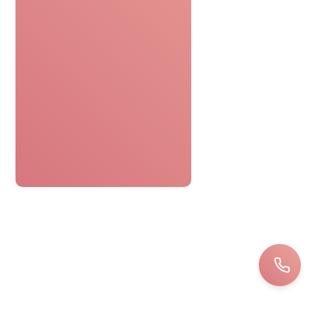
SERVICE DE CONFIANCE
Avis de nos clients
Le bon cadeau spa était parfaitement
pratique. Réservation facile,
personnel attentionné, une journée
détente sans tracas. Top !
Bernard
LOIRET