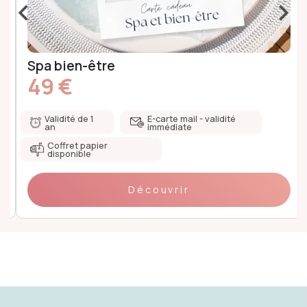
‹
›
Spa bien-être
49 €
Validité de 1
E-carte mail - validité
an
immédiate
Coffret papier
disponible
Découvrir