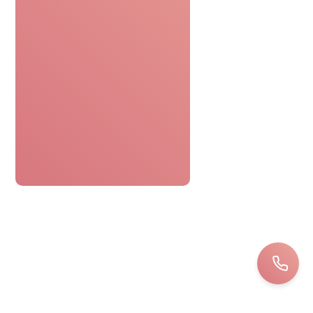
SERVICE DE CONFIANCE
Avis de nos clients
Le bon cadeau spa était parfaitement
pratique. Réservation facile,
personnel attentionné, une journée
détente sans tracas. Top !
Bernard
LOIRET