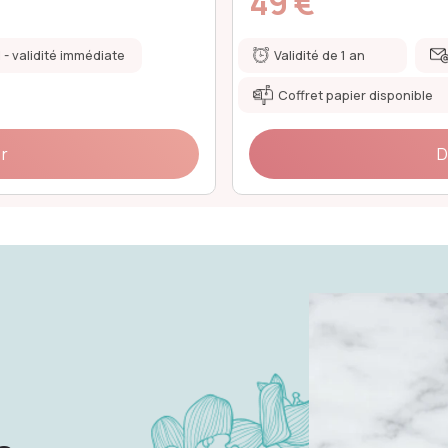
79 €
l - validité immédiate
Validité de 1 an
Coffret papier disponible
ir