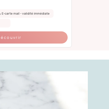
99 €
E-carte mail - validité immédiate
Validité de 1 an
Coffret papier
Découvrir