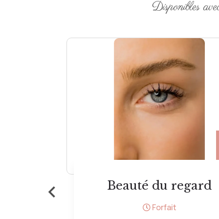
Disponibles ave
13 €
‹
gard
Epilation aisselles
Forfait