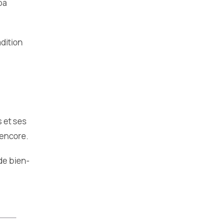
pa
dition
 et ses
 encore.
de bien-