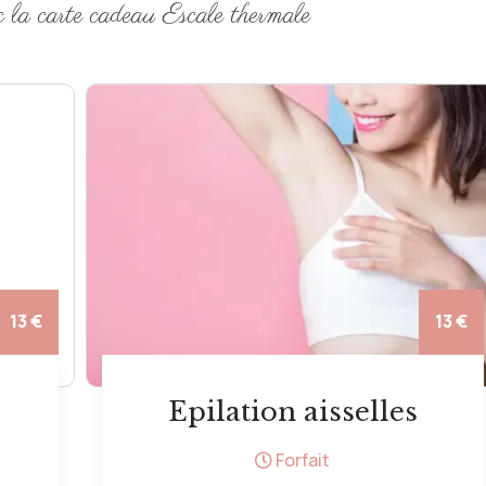
c la carte cadeau Escale thermale
13 €
14 €
Bain Hydromassant
10 minutes