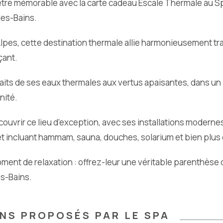
être mémorable avec la carte cadeau Escale Thermale au S
es-Bains.
pes, cette destination thermale allie harmonieusement tra
çant.
faits de ses eaux thermales aux vertus apaisantes, dans un
nité.
uvrir ce lieu d’exception, avec ses installations modernes
t incluant hammam, sauna, douches, solarium et bien plus
ment de relaxation : offrez-leur une véritable parenthèse 
s-Bains.
INS PROPOSÉS PAR LE SPA