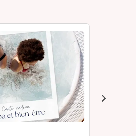
›
Soins et ma