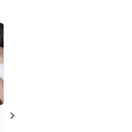
15 €
›
Bain de paraffine des
mains