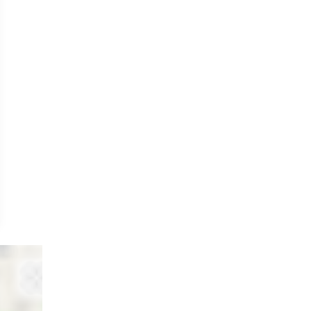
15 minutes
Consiste à immerger les mains dans une
cire tiède aux propriétés thermiques,
formant un gant de chaleur douce.
Favorise la détente musculaire, assouplit
les articulations et soulage les douleurs.
Sensation de douceurs des mains.
OFFRIR UN SOIN