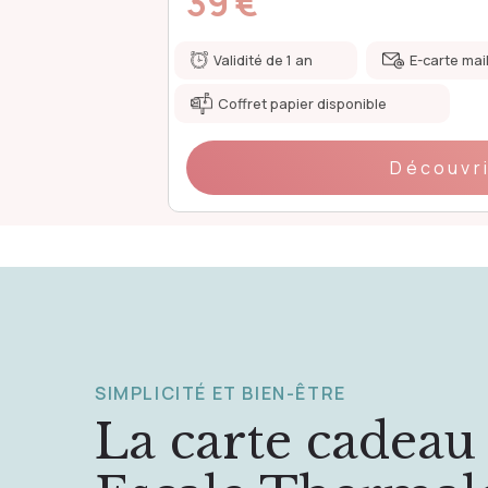
49 €
mmédiate
Validité de 1 an
E-carte mai
Coffret papier disponible
Découvr
SIMPLICITÉ ET BIEN-ÊTRE
La carte cadeau