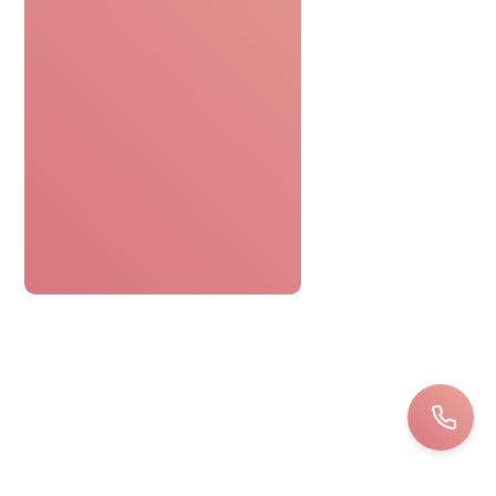
SERVICE DE CONFIANCE
Avis de nos clients
Le bon cadeau spa était parfaitement
pratique. Réservation facile,
personnel attentionné, une journée
détente sans tracas. Top !
Bernard
LOIRET