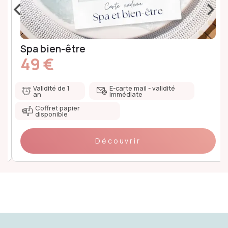
‹
›
Spa bien-être
49 €
Validité de 1
E-carte mail - validité
an
immédiate
Coffret papier
disponible
Découvrir