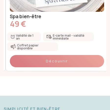
Spa bien-être
49 €
Validité de 1
E-carte mail - validité
an
immédiate
Coffret papier
disponible
Découvrir
SIMPLICITÉ ET BIEN-ÊTRE