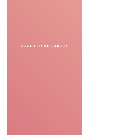
AJOUTER AU PANIER
Profiter
Présentez le bon cadeau
dans un spa partenaire
et profitez de votre moment.
SERVICE DE CONFIANCE