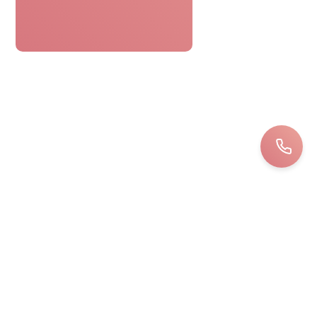
Avis de nos clients
Le bon cadeau spa était parfaitement
pratique. Réservation facile,
personnel attentionné, une journée
détente sans tracas. Top !
Bernard
LOIRET