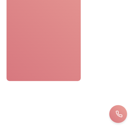
SERVICE DE CONFIANCE
Avis de nos clients
Le bon cadeau spa était parfaitement
pratique. Réservation facile,
personnel attentionné, une journée
détente sans tracas. Top !
Bernard
LOIRET