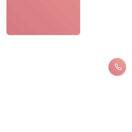
Le bon cadeau spa était parfaitement
pratique. Réservation facile,
personnel attentionné, une journée
détente sans tracas. Top !
Bernard
LOIRET