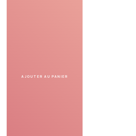
Profiter
Présentez le bon cadeau
dans un spa partenaire
et profitez de votre moment.
AJOUTER AU PANIER
SERVICE DE CONFIANCE
Avis de nos clients