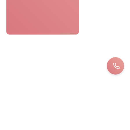
Le bon cadeau spa était parfaitement
pratique. Réservation facile,
personnel attentionné, une journée
détente sans tracas. Top !
Bernard
LOIRET