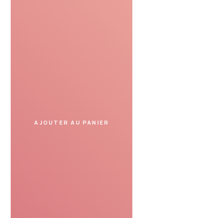
Profiter
Présentez le bon cadeau
dans un spa partenaire
et profitez de votre moment.
AJOUTER AU PANIER
SERVICE DE CONFIANCE
Avis de nos clients