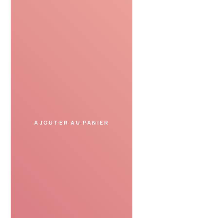
Profiter
Présentez le bon cadeau
dans un spa partenaire
et profitez de votre moment.
AJOUTER AU PANIER
SERVICE DE CONFIANCE
Avis de nos clients