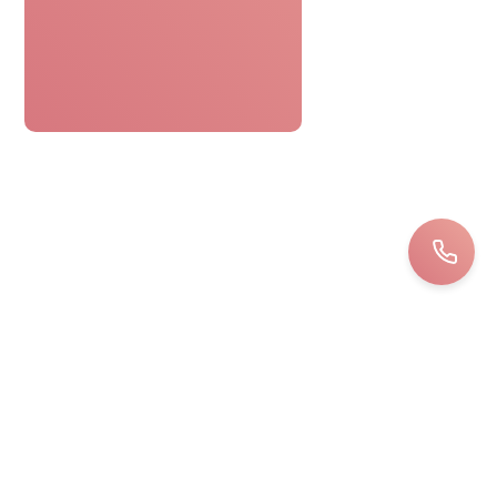
Le bon cadeau spa était parfaitement
pratique. Réservation facile,
personnel attentionné, une journée
détente sans tracas. Top !
Bernard
LOIRET