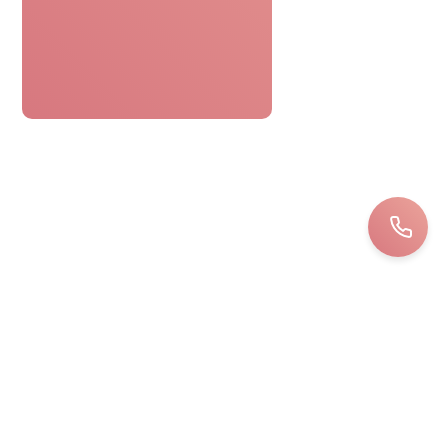
Le bon cadeau spa était parfaitement
pratique. Réservation facile,
personnel attentionné, une journée
détente sans tracas. Top !
Bernard
LOIRET