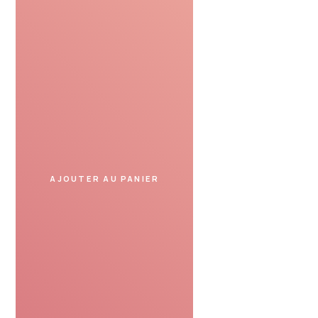
Profiter
Présentez le bon cadeau
dans un spa partenaire
et profitez de votre moment.
AJOUTER AU PANIER
SERVICE DE CONFIANCE
Avis de nos clients