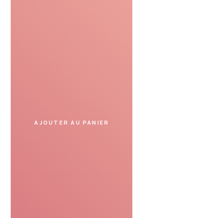
Profiter
Présentez le bon cadeau
dans un spa partenaire
et profitez de votre moment.
AJOUTER AU PANIER
SERVICE DE CONFIANCE
Avis de nos clients