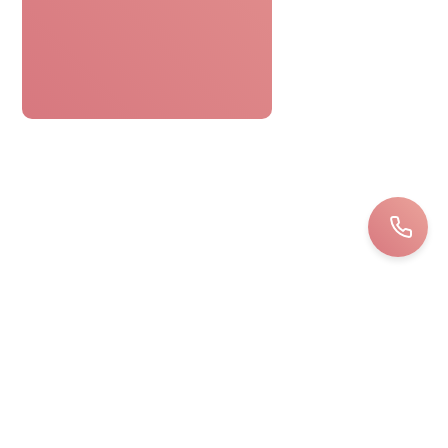
Le bon cadeau spa était parfaitement
pratique. Réservation facile,
personnel attentionné, une journée
détente sans tracas. Top !
Bernard
LOIRET