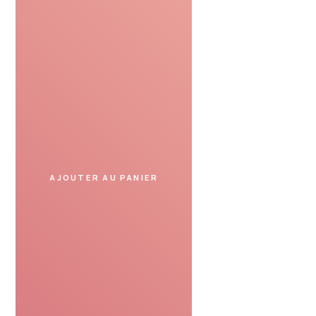
Profiter
Présentez le bon cadeau
dans un spa partenaire
et profitez de votre moment.
AJOUTER AU PANIER
SERVICE DE CONFIANCE
Avis de nos clients