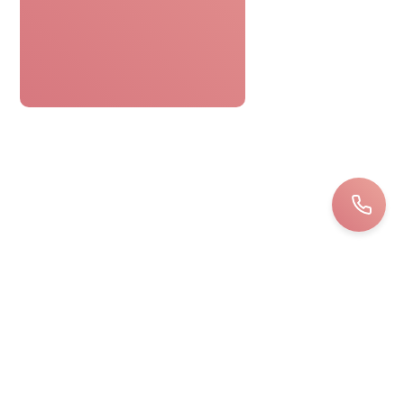
Le bon cadeau spa était parfaitement
pratique. Réservation facile,
personnel attentionné, une journée
détente sans tracas. Top !
Bernard
LOIRET