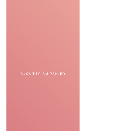
Profiter
Présentez le bon cadeau
dans un spa partenaire
et profitez de votre moment.
AJOUTER AU PANIER
SERVICE DE CONFIANCE
Avis de nos clients