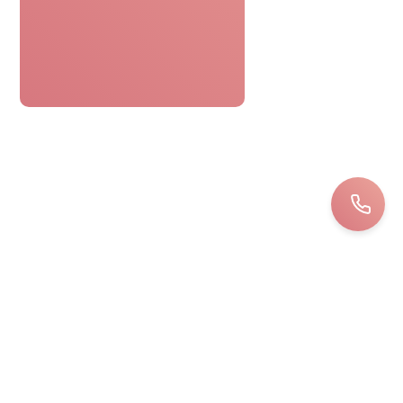
Le bon cadeau spa était parfaitement
pratique. Réservation facile,
personnel attentionné, une journée
détente sans tracas. Top !
Bernard
LOIRET