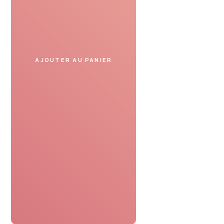
Présentez le bon cadeau
dans un spa partenaire
et profitez de votre moment.
AJOUTER AU PANIER
SERVICE DE CONFIANCE
Avis de nos clients
Le bon cadeau spa était parfaitement