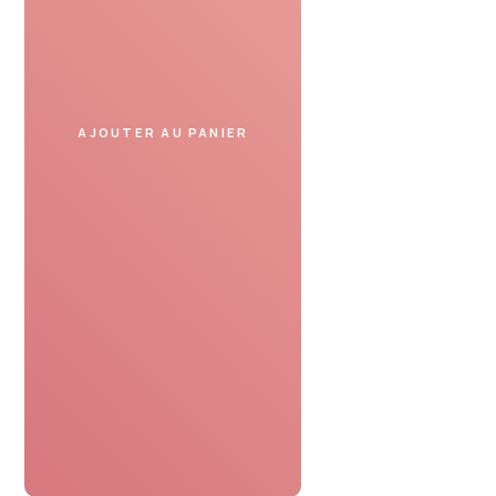
Présentez le bon cadeau
dans un spa partenaire
et profitez de votre moment.
AJOUTER AU PANIER
SERVICE DE CONFIANCE
Avis de nos clients
Le bon cadeau spa était parfaitement