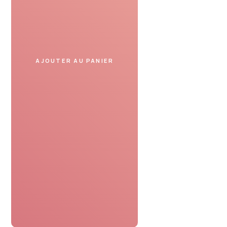
Présentez le bon cadeau
dans un spa partenaire
et profitez de votre moment.
AJOUTER AU PANIER
SERVICE DE CONFIANCE
Avis de nos clients
Le bon cadeau spa était parfaitement