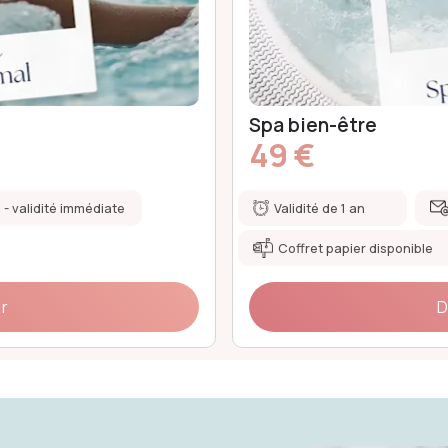
Spa en duo
79 €
l - validité immédiate
Validité de 1 an
Coffret papier disponible
ir