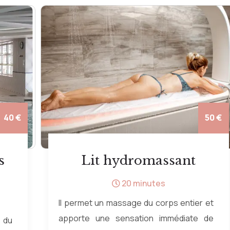
50 €
50 €
Cryothérapie
Forfait
r et
Appareil qui dégage de l'azote liquide.
 de
Améliore de nombreux troubles (anti-