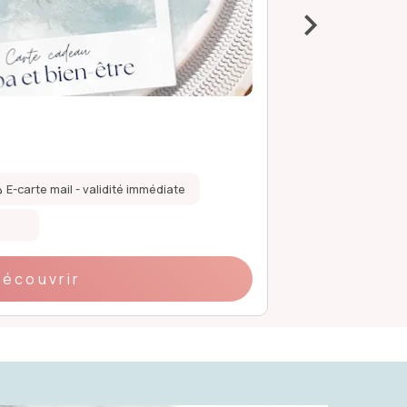
›
Soins et ma
99 €
E-carte mail - validité immédiate
Validité de 1 an
Coffret papier
Découvrir