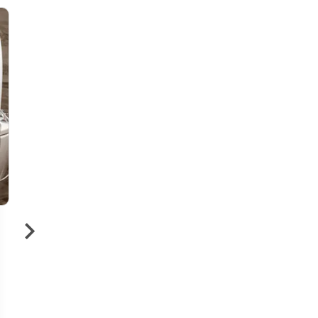
50 €
›
Bain hydromassant à
l'eau thermale de Vichy
15 minutes
Cet hydromassage par multi-jets,