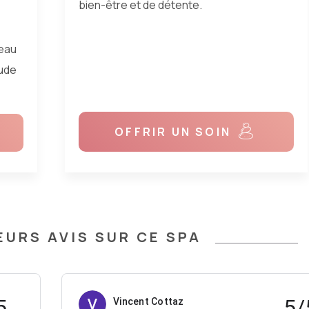
inflammatoires sur les muscles, sommeil,
anxiété, circulation sanguine...).
OFFRIR UN SOIN
EURS AVIS SUR CE SPA
5
5/
Vincent Cottaz