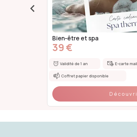
‹
Spa bien-être
49 €
mmédiate
Validité de 1 an
E-carte mai
Coffret papier disponible
Découvr