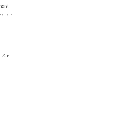
ement
e et de
s Skin