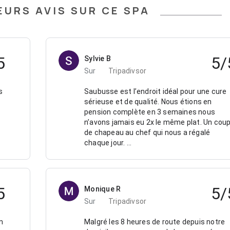
EURS AVIS SUR CE SPA
5
5/
Sylvie B
Sur
Tripadivsor
s
Saubusse est l’endroit idéal pour une cure
s
sérieuse et de qualité. Nous étions en
pension complète en 3 semaines nous
n’avons jamais eu 2x le même plat. Un cou
de chapeau au chef qui nous a régalé
chaque jour. …
5
5/
Monique R
Sur
Tripadivsor
n
Malgré les 8 heures de route depuis notre