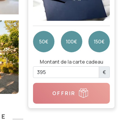
50€
100€
150€
Montant de la carte cadeau
€
OFFRIR
SE