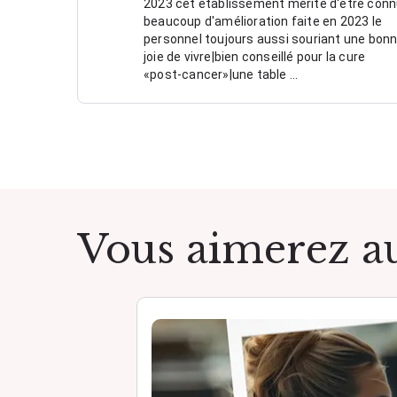
2023 cet établissement mérite d'etre con
beaucoup d'amélioration faite en 2023 le
personnel toujours aussi souriant une bon
joie de vivre|bien conseillé pour la cure
«post-cancer»|une table …
Vous aimerez au