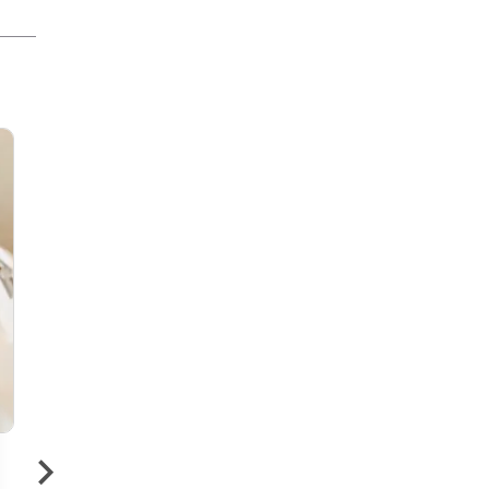
19 €
›
Badujet