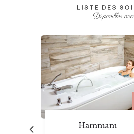
LISTE DES SO
Disponibles ave
15 €
‹
Aérobain