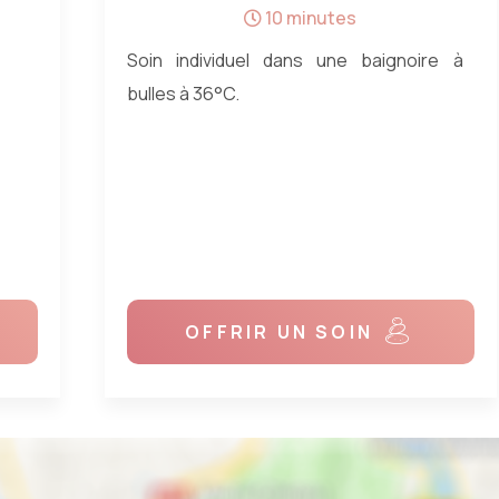
20 minutes
e à
Vélo en piscine à 36°C à modulation de
résistance
- séance 20 mn : 19€
- 10 séances de 20 mn : 150 €
OFFRIR UN SOIN