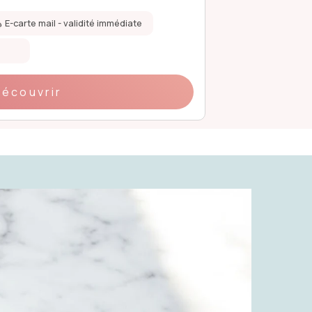
E-carte mail - validité immédiate
Validité de 1 an
Coffret papier
Découvrir