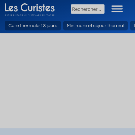
Cure thermale 18 jours
Mini-cure et séjour thermal