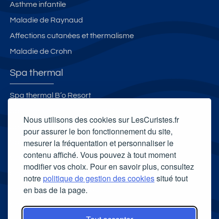
Asthme infantile
Maladie de Raynaud
Affections cutanées et thermalisme
Maladie de Crohn
Spa thermal
Spa thermal B’o Resort
Spa thermal des Thermes de Saubusse
Nous utilisons des cookies sur LesCuristes.fr
Spa thermal d'Uriage
pour assurer le bon fonctionnement du site,
mesurer la fréquentation et personnaliser le
Spa Thermal Philae
contenu affiché. Vous pouvez à tout moment
Carte cadeau spa Vichy
modifier vos choix. Pour en savoir plus, consultez
Carte cadeau spa Bagnoles-de-l'Orne
notre
politique de gestion des cookies
situé tout
en bas de la page.
Carte cadeau spa Saubusse
Carte cadeau spa Châtel-Guyon