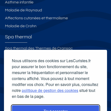
Asthme infantile
Maladie de Raynaud
Affections cutanées et thermalisme
Maladie de Crohn
Spa thermal
Spa thermal des Thermes de Cransac
Spa thermal des Thermes de Bourbon l'Archambault
Nous utilisons des cookies sur LesCuristes.fr
L'Institut de Morsbronn-les-Bains
pour assurer le bon fonctionnement du site,
mesurer la fréquentation et personnaliser le
Spa thermal des Thermes de Préchacq-les-Bains
contenu affiché. Vous pouvez à tout moment
Carte cadeau spa Vichy
modifier vos choix. Pour en savoir plus, consultez
Carte cadeau spa Bagnoles-de-l'Orne
notre
politique de gestion des cookies
situé tout
en bas de la page.
Carte cadeau spa Saubusse
Carte cadeau spa Châtel-Guyon