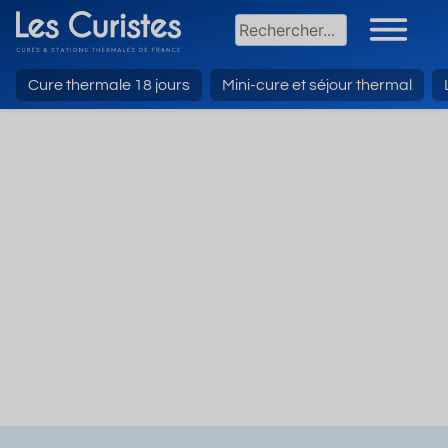
Cure thermale 18 jours
Mini-cure et séjour thermal