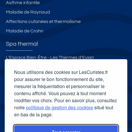
Asthme infantile
Maladie de Raynaud
Affections cutanées et thermalisme
Maladie de Crohn
Spa thermal
L'Espace Bien-Être - Les Thermes d'Evian
Spa thermal L'Edenvik
Nous utilisons des cookies sur LesCuristes.fr
Spa thermal Les Bains d'Evahona
pour assurer le bon fonctionnement du site,
mesurer la fréquentation et personnaliser le
Spa thermal des Thermes du Mont-Dore
contenu affiché. Vous pouvez à tout moment
Carte cadeau spa Vichy
modifier vos choix. Pour en savoir plus, consultez
Carte cadeau spa Bagnoles-de-l'Orne
notre
politique de gestion des cookies
situé tout
en bas de la page.
Carte cadeau spa Saubusse
Carte cadeau spa Châtel-Guyon