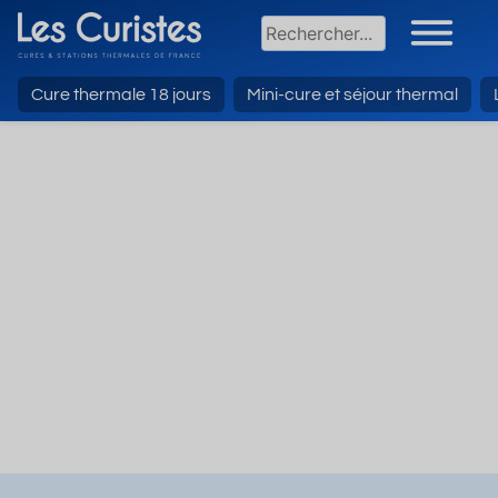
Cure thermale 18 jours
Mini-cure et séjour thermal